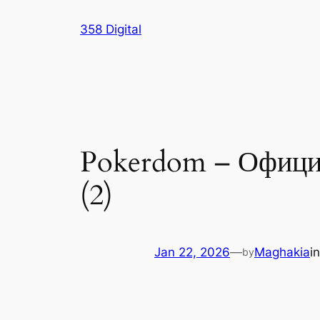
Skip
358 Digital
to
content
Pokerdom – Официа
(2)
Jan 22, 2026
—
Maghakia
i
by