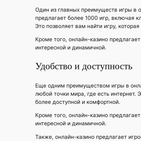
Один из главных преимуществ игры в о
предлагает более 1000 игр, включая кл
Это позволяет вам найти игру, котора
Кроме того, онлайн-казино предлагает
интересной и динамичной.
Удобство и доступность
Еще одним преимуществом игры в онла
любой точки мира, где есть интернет. 
более доступной и комфортной.
Кроме того, онлайн-казино предлагает
интересной и динамичной.
Также, онлайн-казино предлагает игро