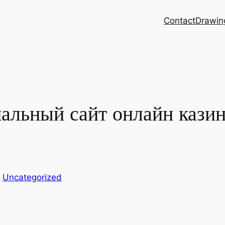
Contact
Drawin
льный сайт онлайн казин
n
Uncategorized