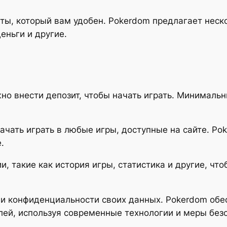
ты, который вам удобен. Pokerdom предлагает неск
еньги и другие.
но внести депозит, чтобы начать играть. Минимальн
ачать играть в любые игры, доступные на сайте. Po
.
, такие как история игры, статистика и другие, чт
 и конфиденциальности своих данных. Pokerdom обе
лей, используя современные технологии и меры без