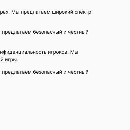
ирах. Мы предлагаем широкий спектр
ы предлагаем безопасный и честный
онфиденциальность игроков. Мы
й игры.
ы предлагаем безопасный и честный