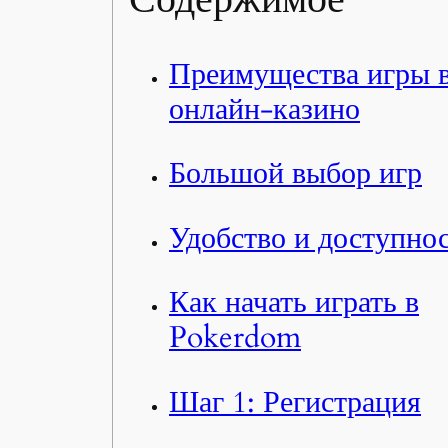
Преимущества игры 
онлайн-казино
Большой выбор игр
Удобство и доступно
Как начать играть в
Pokerdom
Шаг 1: Регистрация