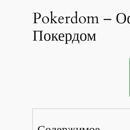
Pokerdom – Оф
Покердом
Содержимое