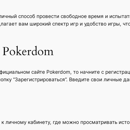
тличный способ провести свободное время и испытат
лагает вам широкий спектр игр и удобство игры, ч
в Pokerdom
фициальном сайте Pokerdom, то начните с регистрац
кнопку “Зарегистрироваться”. Введите свои личные д
 к личному кабинету, где можно просматривать исто