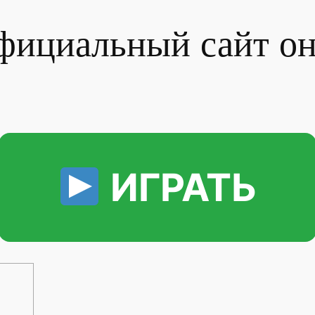
ициальный сайт он
ИГРАТЬ