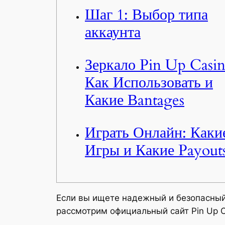
Шаг 1: Выбор типа
аккаунта
Зеркало Pin Up Casin
Как Использовать и
Какие Вantages
Играть Онлайн: Каки
Игры и Какие Payout
Если вы ищете надежный и безопасный 
рассмотрим официальный сайт Pin Up C