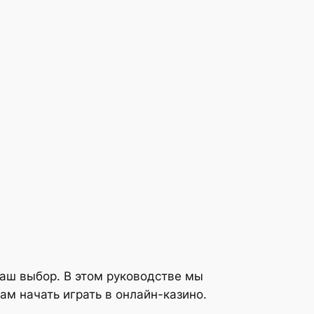
ваш выбор. В этом руководстве мы
ам начать играть в онлайн-казино.