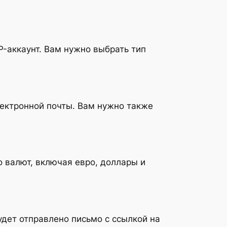
-аккаунт. Вам нужно выбрать тип
лектронной почты. Вам нужно также
о валют, включая евро, доллары и
дет отправлено письмо с ссылкой на