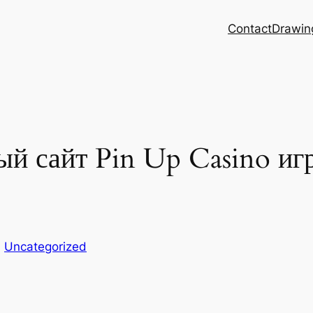
Contact
Drawin
й сайт Pin Up Casino игр
n
Uncategorized