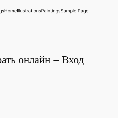
gs
Home
Illustrations
Paintings
Sample Page
ать онлайн – Вход