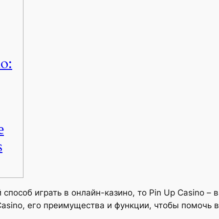
o:
е
s
способ играть в онлайн-казино, то Pin Up Casino – 
asino, его преимущества и функции, чтобы помочь в