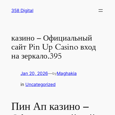
Skip
358 Digital
to
content
казино – Официальный
сайт Pin Up Casino вход
на зеркало.395
Jan 20, 2026
—
Maghakia
by
in
Uncategorized
Пин Ап казино –