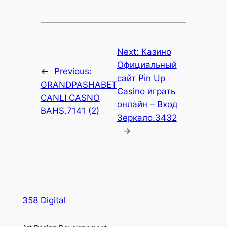
Next:
Казино
Официальный
←
Previous:
сайт Pin Up
GRANDPASHABET
Casino играть
CANLI CASNO
онлайн – Вход
BAHS.7141 (2)
Зеркало.3432
→
358 Digital