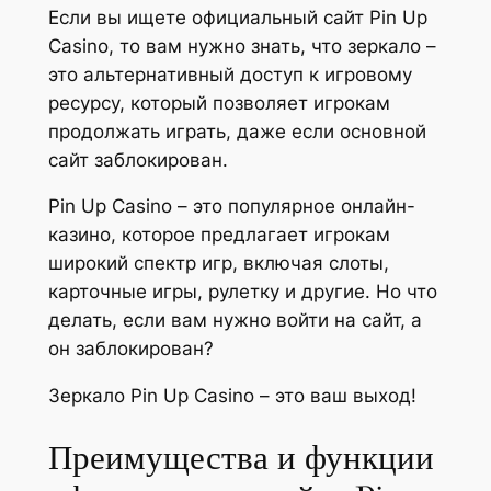
Если вы ищете официальный сайт Pin Up
Casino, то вам нужно знать, что зеркало –
это альтернативный доступ к игровому
ресурсу, который позволяет игрокам
продолжать играть, даже если основной
сайт заблокирован.
Pin Up Casino – это популярное онлайн-
казино, которое предлагает игрокам
широкий спектр игр, включая слоты,
карточные игры, рулетку и другие. Но что
делать, если вам нужно войти на сайт, а
он заблокирован?
Зеркало Pin Up Casino – это ваш выход!
Преимущества и функции