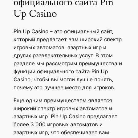
официального сайта Pin
Up Casino
Pin Up Casino – это официальный сайт,
который предлагает вам широкий спектр
игровых автоматов, азартных игр и
других развлекательных услуг. В этом
разделе мы рассмотрим преимущества и
функции официального сайта Pin Up
Casino, чтобы вы могли лучше понять,
почему это лучшее место для игроков.
Еще одним преимуществом является
широкий спектр игровых автоматов и
азартных игр. Pin Up Casino предлагает
более 3 000 игровых автоматов и
азартных игр, что обеспечивает вам