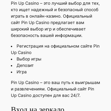
Pin Up Casino – это лучший выбор для тех,
кто ищет надежный и безопасный способ
играть в онлайн-казино. Официальный
сайт Pin Up Casino предлагает вам
широкий выбор игр и обеспечивает
безопасность вашей информации.
Регистрация на официальном сайте Pin
Up Casino
Выбор игры
Депозит
Игра
Pin Up Casino – это ваш путь к выигрышам
и развлечениям. Официальный сайт Pin
Up Casino доступен для вас 24/7.
Вход на зеркало