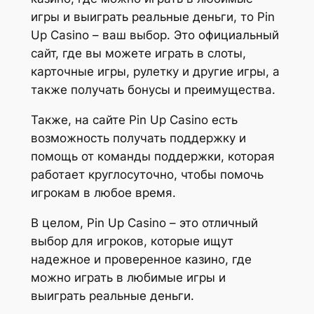
игры и выиграть реальные деньги, то Pin
Up Casino – ваш выбор. Это официальный
сайт, где вы можете играть в слоты,
карточные игры, рулетку и другие игры, а
также получать бонусы и преимущества.
Также, на сайте Pin Up Casino есть
возможность получать поддержку и
помощь от команды поддержки, которая
работает круглосуточно, чтобы помочь
игрокам в любое время.
В целом, Pin Up Casino – это отличный
выбор для игроков, которые ищут
надежное и проверенное казино, где
можно играть в любимые игры и
выиграть реальные деньги.