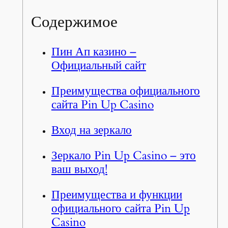
Содержимое
Пин Ап казино –
Официальный сайт
Преимущества официального
сайта Pin Up Casino
Вход на зеркало
Зеркало Pin Up Casino – это
ваш выход!
Преимущества и функции
официального сайта Pin Up
Casino