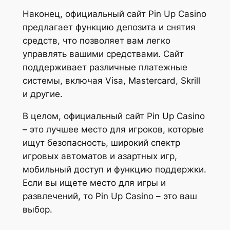
Наконец, официальный сайт Pin Up Casino
предлагает функцию депозита и снятия
средств, что позволяет вам легко
управлять вашими средствами. Сайт
поддерживает различные платежные
системы, включая Visa, Mastercard, Skrill
и другие.
В целом, официальный сайт Pin Up Casino
– это лучшее место для игроков, которые
ищут безопасность, широкий спектр
игровых автоматов и азартных игр,
мобильный доступ и функцию поддержки.
Если вы ищете место для игры и
развлечений, то Pin Up Casino – это ваш
выбор.