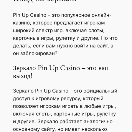
Pin Up Casino – это популярное онлайн-
казино, которое предлагает игрокам
широкий спектр игр, включая слоты,
карточные игры, рулетку и другие. Но что
делать, если вам нужно войти на сайт, а
он заблокирован?
Зеркало Pin Up Casino – это ваш
выход!
Зеркало Pin Up Casino – это официальный
доступ к игровому ресурсу, который
позволяет игрокам играть в любые игры,
включая слоты, карточные игры, рулетку
и другие. Зеркало работает аналогично
основному сайту, но имеет несколько